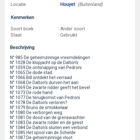
Locatie
:
Houyet
(Buitenland)
Kenmerken
Soort boek
: Ander soort
Staat
: Gebruikt
Beschrijving
N° 985 De geheimzinnige vreemdelingen
N° 1028 De klopjacht op de Dalton's
N° 1059 De ontsnapping van Pedroni
N° 1065 De dode stad
N° 1066 Bill ontdekt het verraad
N° 1068 De Dalton's durven het aan
N° 1069 De zwarte ridder geeft het bevel
N° 1073 De rode hand
N° 1077 De terugkomst van Pedroni
N° 1078 De Dalton's verloren?
N° 1079 Bruno de smokkelaar
N° 1080 De verborgen weg
N° 1081 De dood van de grenswachter
N° 1083 De zwarte ridder en de geest
N° 1084 De Dalton's sluiten een verbond
N° 1085 Het spool van de Schelde
N° 1087 De geheimzinnige vloot