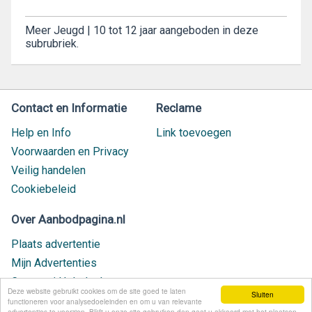
Meer Jeugd | 10 tot 12 jaar aangeboden in deze
subrubriek.
Contact en Informatie
Reclame
Help en Info
Link toevoegen
Voorwaarden en Privacy
Veilig handelen
Cookiebeleid
Over Aanbodpagina.nl
Plaats advertentie
Mijn Advertenties
Contact / Helpdesk
Deze website gebruikt cookies om de site goed te laten
Sluiten
Nieuw geplaatst
functioneren voor analysedoeleinden en om u van relevante
advertenties te voorzien. Blijft u onze site gebruiken dan gaat u akkoord met het plaatsen