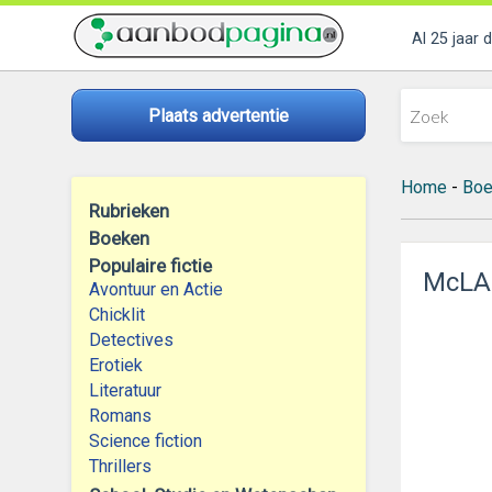
Al 25 jaar 
Plaats advertentie
Home
-
Boe
Rubrieken
Boeken
Populaire fictie
McLA
Avontuur en Actie
Chicklit
Detectives
Erotiek
Literatuur
Romans
Science fiction
Thrillers