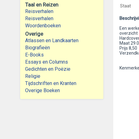
Taal en Reizen
Staat
Reisverhalen
Reisverhalen
Beschrijv
Woordenboeken
Een werkel
Overige
overzich
Hardcover 
Atlassen en Landkaarten
Maat 29.0
Biografieën
Prijs 8,50
Verzendko
E-Books
Essays en Columns
Kenmerken
Gedichten en Poëzie
Religie
Tijdschriften en Kranten
Overige Boeken