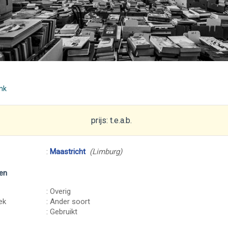
ink
prijs: t.e.a.b.
:
Maastricht
(Limburg)
en
: Overig
ek
: Ander soort
: Gebruikt